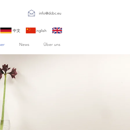
info@dcbc.eu
sch 中文 English
uer
News
Über uns