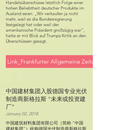
Handelsüberschüsse letztlich Folge einer
hohen Beliebtheit deutscher Produkte im
Ausland seien. „Wir verkaufen ja nicht
mehr, weil es die Bundesregierung
festgelegt hat oder weil der
amerikanische Präsident großzügig war",
hatte er mit Blick auf Trumps Kritik an den
Überschüssen gesagt.
Link_Frankfurter Allgemeine Zeitung
中国建材集团入股德国专业光伏
制造商新格拉斯 “未来或投资建
厂”
January 02, 2018
中国建筑材料集团有限公司（简称 “中国
建材集团”）收购德国光伏制造商新格拉斯