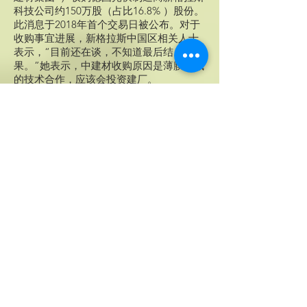
科技公司约150万股（占比16.8% ）股份。
此消息于2018年首个交易日被公布。对于
收购事宜进展，新格拉斯中国区相关人士
表示，“目前还在谈，不知道最后结
果。”她表示，中建材收购原因是薄膜领域
的技术合作，应该会投资建厂。
据官方介绍，中国建材集团是国务院国有
资产监督管理委员会直接管理的中央企
业，是中国目前最大的建材产业集团。此
前为了改革重组，中国建材集团有限公司
于2017年8月宣布与其规模较小的竞争对手
中国中材集团有限公司合并。中国建材集
团在香港上市的股票，其2016年的销售额
近1020亿元人民币（约130亿欧元），税
后利润达28亿元人民币（约3.67亿欧
元）。
德国新格拉斯科技集团
SingulusTechnologies 是在德国法兰克福
上市的晶体硅、薄膜太阳能技术设备和工
艺全球领先的供应商。